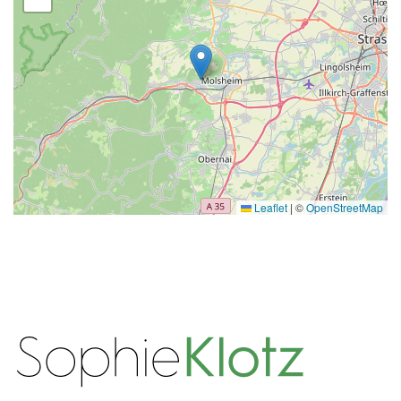
Leaflet
|
©
OpenStreetMap