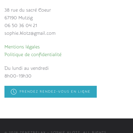
38 rue du sacré Coeur
67190 Mutzig
06 50 36 04 21
sophie.klotz@gmail.com
Mentions légales
Politique de confidentialité
Du lundi au vendredi
8h00-19h30
PRENDEZ RENDEZ-VOUS EN LIGNE
©
2026
ZENETRELAX - SOPHIE KLOTZ. ALL RIGHTS